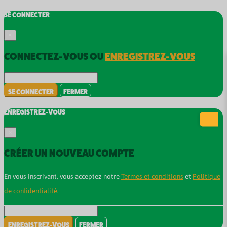
SE CONNECTER
×
CONNECTEZ-VOUS OU
ENREGISTREZ-VOUS
SE CONNECTER
FERMER
ENREGISTREZ-VOUS
×
CRÉER UN NOUVEAU COMPTE
En vous inscrivant, vous acceptez notre
Termes et conditions
et
Politique
de confidentialité
.
ENREGISTREZ-VOUS
FERMER